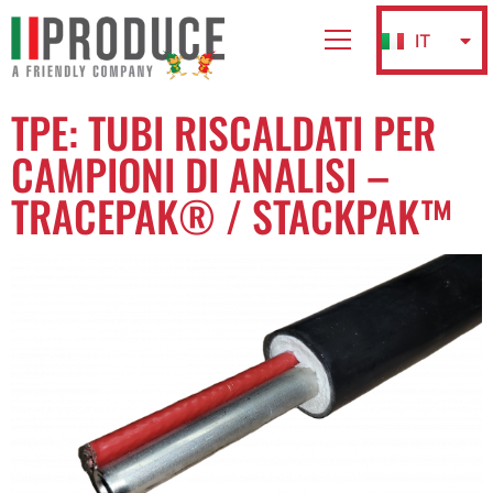
IT
EN
TPE: TUBI RISCALDATI PER
CAMPIONI DI ANALISI –
TRACEPAK® / STACKPAK™